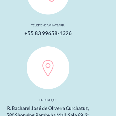
TELEFONE/WHATSAPP:
+55 83 99658-1326
ENDEREÇO:
R. Bacharel José de Oliveira Curchatuz,
580 Shopping Parahyba Mall, Sala 69, 2º